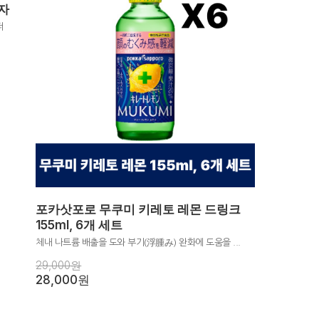
자
더
포카삿포로 무쿠미 키레토 레몬 드링크
155ml, 6개 세트
체내 나트륨 배출을 도와 부기(浮腫み) 완화에 도움을 ...
29,000원
28,000원