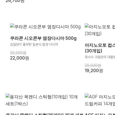
26,700원
쿠라콘 시오콘부 염장다시마 500g
아지노모토 컵스
감칠맛이 풍부한 일본식 염장 다시마
(30개입)
32,000원
22,000원
옥수수 크림맛의 대용량
29,000원
19,200원