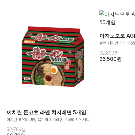
아지노모토 AGF
블랙 커피만 모아 구성
32,800원
26,500원
이치란 돈코츠 라멘 치지레면 5개입
이치란 특유의 비법 육수와 치지레면 구성의 5개 세트
32,700원