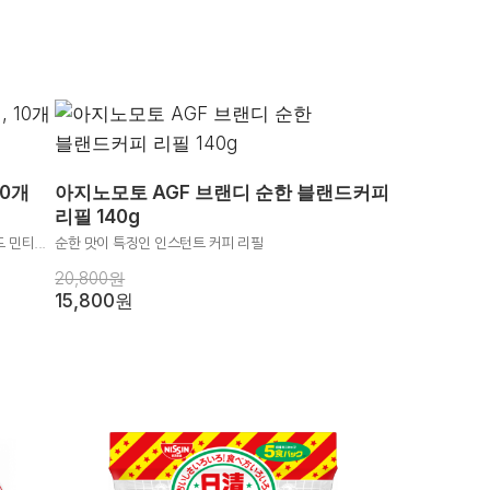
10개
아지노모토 AGF 브랜디 순한 블랜드커피
리필 140g
민티...
순한 맛이 특징인 인스턴트 커피 리필
20,800원
15,800원