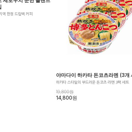
토 세토우치 순한 블랜드
입
지역 한정 드립백 커피
야마다이 하카타 돈코츠라멘 (3개 
하카타 스타일의 부드러운 돈코츠 라멘 3팩 세트
19,800원
14,800원