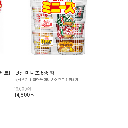
세트)
닛신 미니즈 5종 팩
닛신 인기 컵라면을 미니 사이즈로 간편하게
16,000원
14,800원