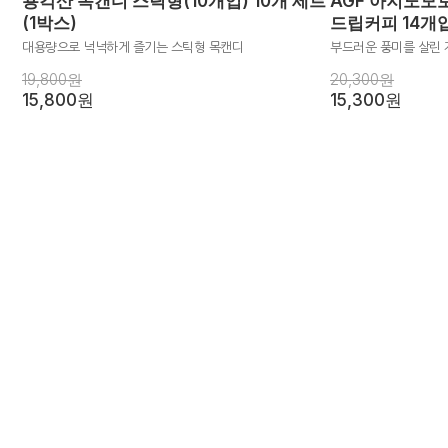
용각산 목캔디 스틱형(10개입) 10개 세트
AGF 아지노모
(1박스)
드립커피 14개
대용량으로 넉넉하게 즐기는 스틱형 목캔디
부드러운 풍미를 살린 
19,800원
20,300원
15,800원
15,300원