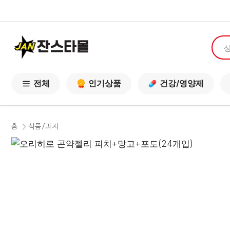
전체
인기상품
건강/영양제
홈
식품/과자