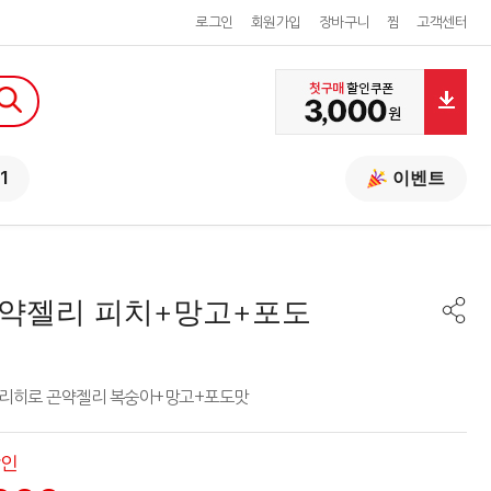
로그인
회원가입
장바구니
찜
고객센터
1
이벤트
약젤리 피치+망고+포도
 오리히로 곤약젤리 복숭아+망고+포도맛
할인