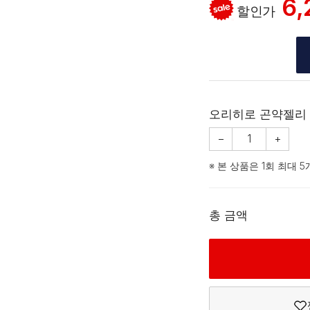
6,
할인가
오리히로 곤약젤리 
−
1
+
※ 본 상품은 1회 최대 
총 금액