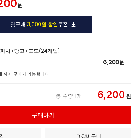
200
원
첫구매
3,000원 할인
쿠폰
피치+망고+포도(24개입)
6,200
원
5개 까지 구매가 가능합니다.
6,200
총 수량 1개
원
구매하기
찜
장바구니