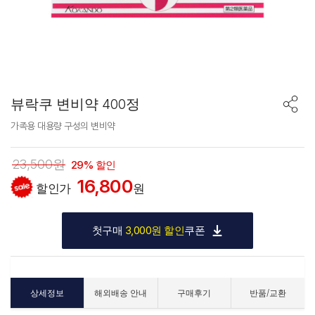
뷰락쿠 변비약 400정
가족용 대용량 구성의 변비약
23,500원
29% 할인
16,800
할인가
원
첫구매
3,000원 할인
쿠폰
상세정보
해외배송 안내
구매후기
반품/교환