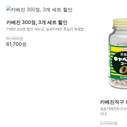
카베진 300정, 3개 세트 할인
카베진300정 할인 파는곳, 일본카베진 효능과 복용법
81,000원
61,700원
카베진직구 카
일본카베진직구사이
안내
27,000원