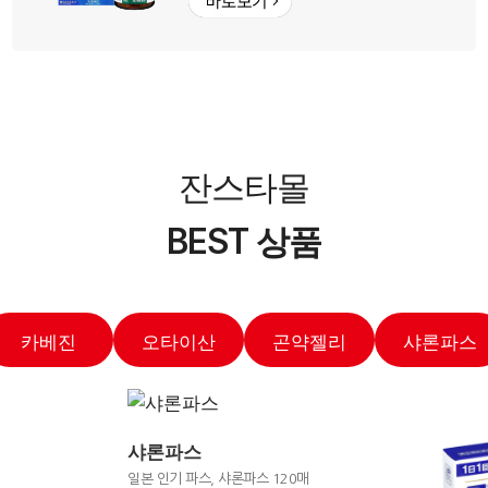
잔스타몰
BEST 상품
카베진
오타이산
곤약젤리
샤론파스
샤론파스
일본 인기 파스, 샤론파스 120매