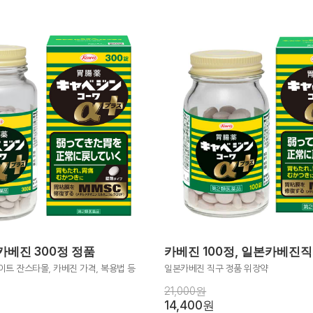
베진 300정 정품
카베진 100정, 일본카베진
트 잔스타몰, 카베진 가격, 복용법 등
일본카베진 직구 정품 위장약
21,000원
14,400원