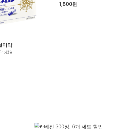
1,800원
멀미약
약 6캡슐