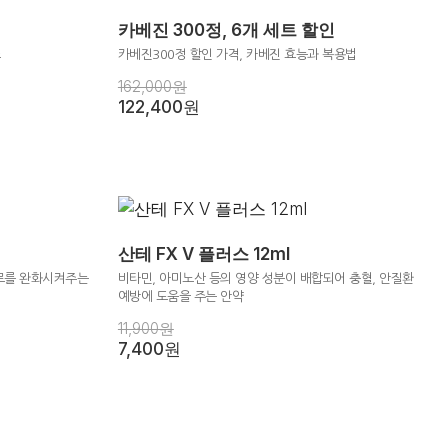
카베진 300정, 6개 세트 할인
스
카베진300정 할인 가격, 카베진 효능과 복용법
162,000원
122,400원
산테 FX V 플러스 12ml
로를 완화시켜주는
비타민, 아미노산 등의 영양 성분이 배합되어 충혈, 안질환
예방에 도움을 주는 안약
11,900원
7,400원