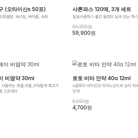
 (오타이산s 50포)
샤론파스 120매, 3개 세트
소화불량, 속쓰림, 배아픔, 숙취
일본샤론파스 중간 용량의 실속 있는 파
69,300원
59,900원
 비염약 30ml
로토 비타 안약 40α 12ml
 사용하는 콧물,비염,코막힘에 효과가
4종류의 비타민과 아미노산으로 눈의 피
염 스프레이
안약
6,500원
4,700원